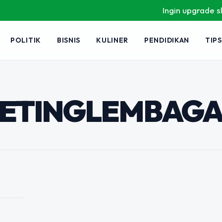
Ingin upgrade skill 
embaga
POLITIK
BISNIS
KULINER
PENDIDIKAN
TIPS
ategis
ftaran dan
KETINGLEMBAGA
mbaga pendidikan semakin ketat. Tidak
rogram studi menarik, tetapi cara