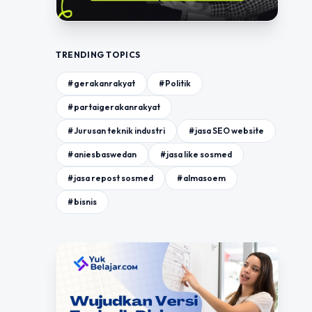
TRENDING TOPICS
#gerakanrakyat
#Politik
#partaigerakanrakyat
#Jurusan teknik industri
#jasa SEO website
#aniesbaswedan
#jasa like sosmed
#jasa repost sosmed
#almasoem
#bisnis