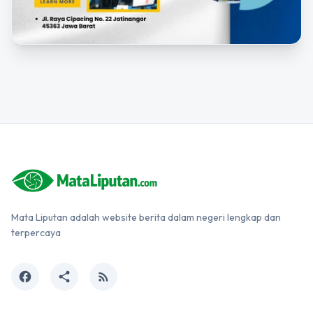
Mata Liputan adalah website berita dalam negeri lengkap dan
terpercaya
facebook
share
rss_feed