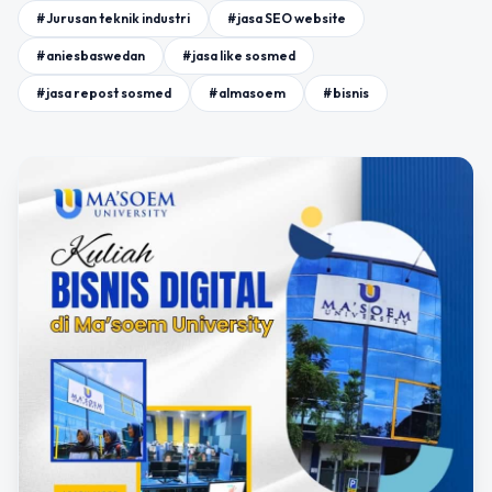
#Jurusan teknik industri
#jasa SEO website
#aniesbaswedan
#jasa like sosmed
#jasa repost sosmed
#almasoem
#bisnis