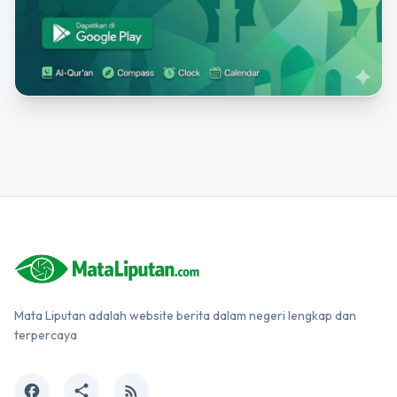
Mata Liputan adalah website berita dalam negeri lengkap dan
terpercaya
facebook
share
rss_feed