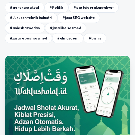
#gerakanrakyat
#Politik
#partaigerakanrakyat
#Jurusan teknik industri
#jasa SEO website
#aniesbaswedan
#jasa like sosmed
#jasa repost sosmed
#almasoem
#bisnis