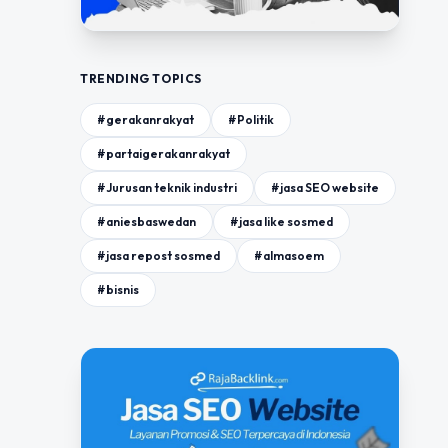
TRENDING TOPICS
#gerakanrakyat
#Politik
#partaigerakanrakyat
#Jurusan teknik industri
#jasa SEO website
#aniesbaswedan
#jasa like sosmed
#jasa repost sosmed
#almasoem
#bisnis