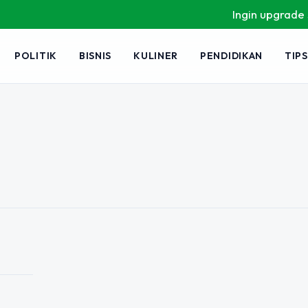
Ingin upgrade skil
POLITIK
BISNIS
KULINER
PENDIDIKAN
TIPS
istrik: Solusi
ik di Era Modern
ang pesat, terutama pada segmen
semakin cerdas dalam memilih
n desain…