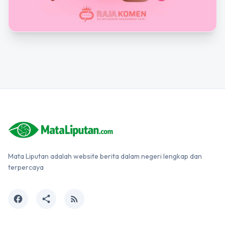
Mata Liputan adalah website berita dalam negeri lengkap dan
terpercaya
facebook
share
rss_feed