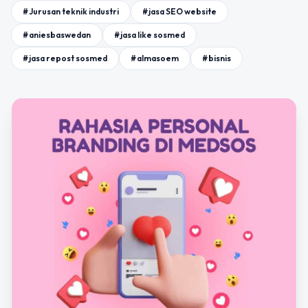
#Jurusan teknik industri
#jasa SEO website
#aniesbaswedan
#jasa like sosmed
#jasa repost sosmed
#almasoem
#bisnis