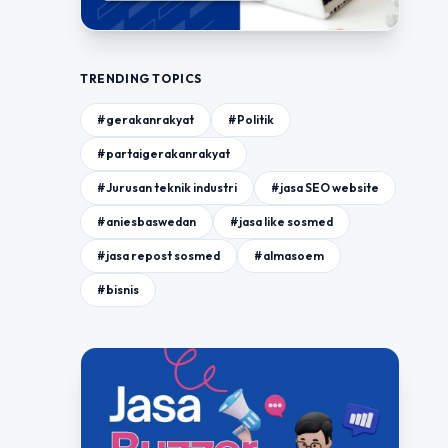
TRENDING TOPICS
#gerakanrakyat
#Politik
#partaigerakanrakyat
#Jurusan teknik industri
#jasa SEO website
#aniesbaswedan
#jasa like sosmed
#jasa repost sosmed
#almasoem
#bisnis