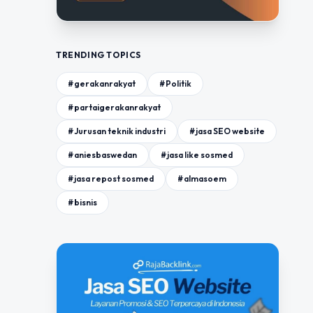
TRENDING TOPICS
#gerakanrakyat
#Politik
#partaigerakanrakyat
#Jurusan teknik industri
#jasa SEO website
#aniesbaswedan
#jasa like sosmed
#jasa repost sosmed
#almasoem
#bisnis