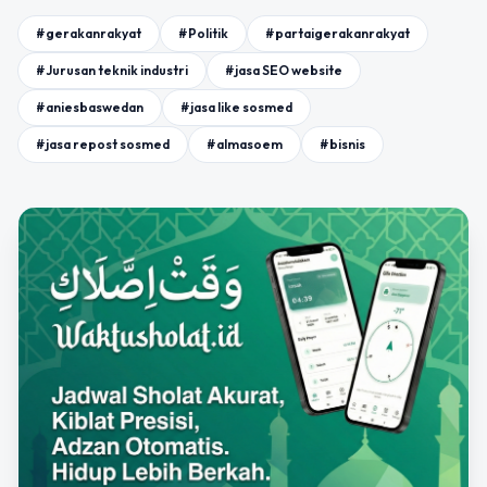
#gerakanrakyat
#Politik
#partaigerakanrakyat
#Jurusan teknik industri
#jasa SEO website
#aniesbaswedan
#jasa like sosmed
#jasa repost sosmed
#almasoem
#bisnis