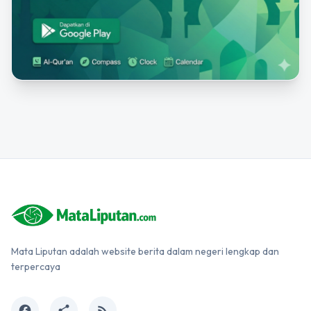
Mata Liputan adalah website berita dalam negeri lengkap dan
terpercaya
facebook
share
rss_feed