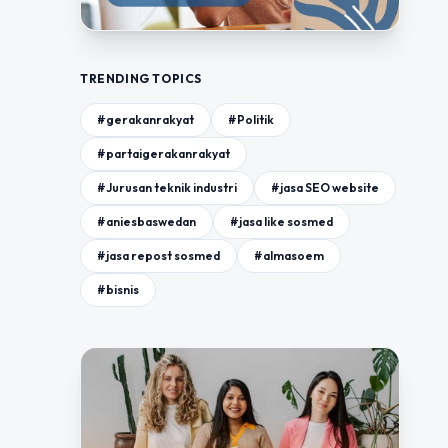
TRENDING TOPICS
#gerakanrakyat
#Politik
#partaigerakanrakyat
#Jurusan teknik industri
#jasa SEO website
#aniesbaswedan
#jasa like sosmed
#jasa repost sosmed
#almasoem
#bisnis