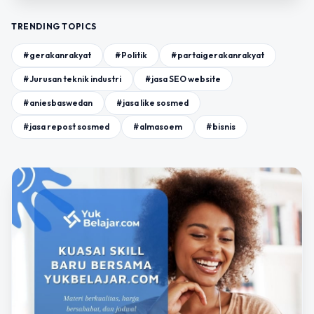
TRENDING TOPICS
#gerakanrakyat
#Politik
#partaigerakanrakyat
#Jurusan teknik industri
#jasa SEO website
#aniesbaswedan
#jasa like sosmed
#jasa repost sosmed
#almasoem
#bisnis