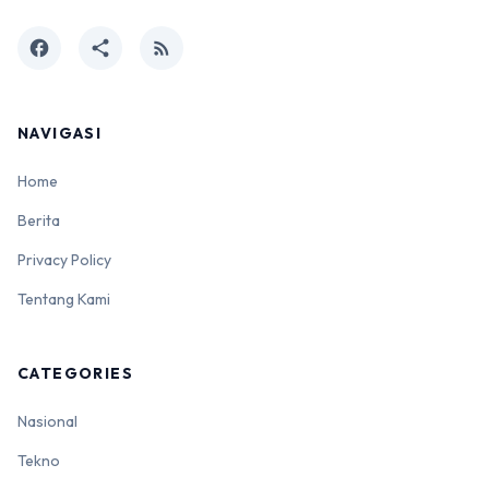
facebook
share
rss_feed
NAVIGASI
Home
Berita
Privacy Policy
Tentang Kami
CATEGORIES
Nasional
Tekno