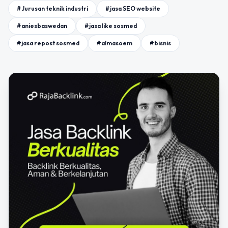
#Jurusan teknik industri
#jasa SEO website
#aniesbaswedan
#jasa like sosmed
#jasa repost sosmed
#almasoem
#bisnis