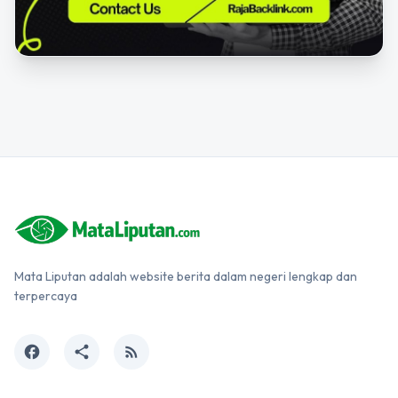
Mata Liputan adalah website berita dalam negeri lengkap dan
terpercaya
facebook
share
rss_feed