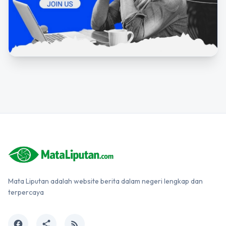
Mata Liputan adalah website berita dalam negeri lengkap dan
terpercaya
facebook
share
rss_feed