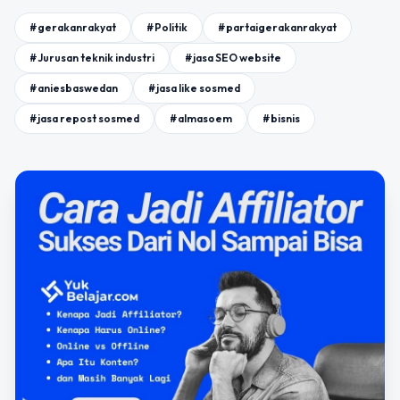
#gerakanrakyat
#Politik
#partaigerakanrakyat
#Jurusan teknik industri
#jasa SEO website
#aniesbaswedan
#jasa like sosmed
#jasa repost sosmed
#almasoem
#bisnis