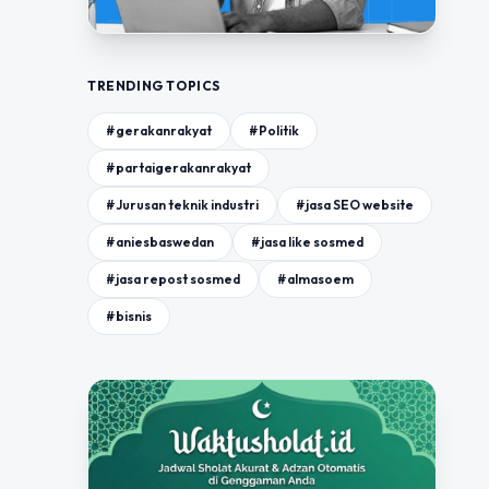
TRENDING TOPICS
#gerakanrakyat
#Politik
#partaigerakanrakyat
#Jurusan teknik industri
#jasa SEO website
#aniesbaswedan
#jasa like sosmed
#jasa repost sosmed
#almasoem
#bisnis