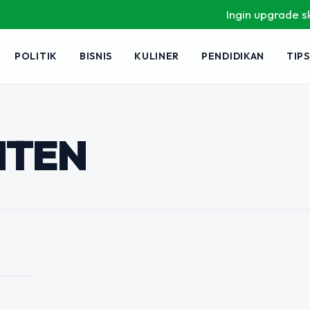
Ingin upgrade skill 
POLITIK
BISNIS
KULINER
PENDIDIKAN
TIPS
i Sepi Respon? Ini
 Benar-Benar
NTEN
sosial, perhatian audiens menjadi
merasa sudah aktif memposting,