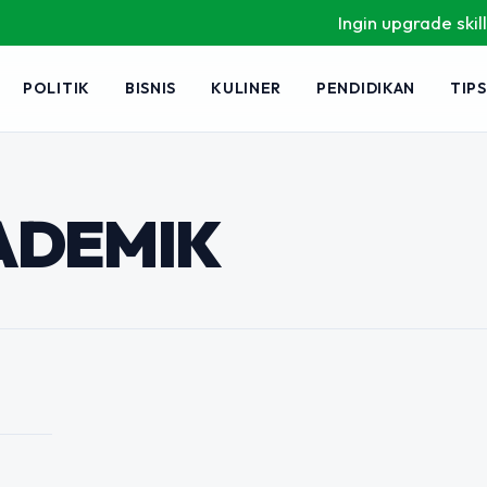
Ingin upgrade skill ta
POLITIK
BISNIS
KULINER
PENDIDIKAN
TIPS
ni Rahasia
p Tangguh di
demik
ADEMIK
pisahkan dari kehidupan mahasiswa,
ujian yang berdekatan, hingga
Banyak mahasiswa…