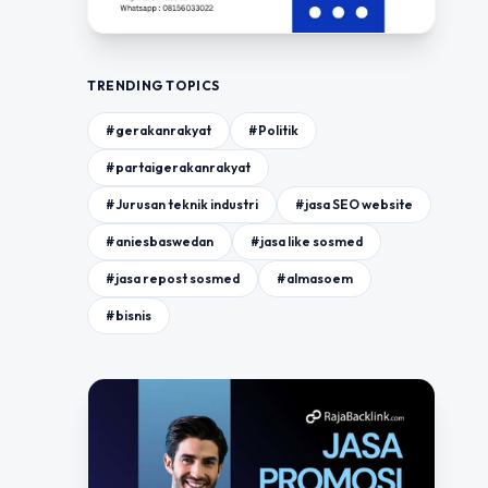
TRENDING TOPICS
#gerakanrakyat
#Politik
#partaigerakanrakyat
#Jurusan teknik industri
#jasa SEO website
#aniesbaswedan
#jasa like sosmed
#jasa repost sosmed
#almasoem
#bisnis