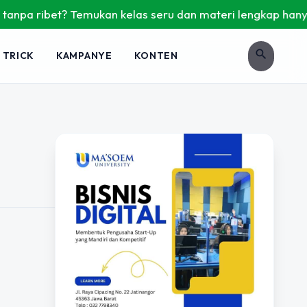
npa ribet? Temukan kelas seru dan materi lengkap hanya di Y
search
 TRICK
KAMPANYE
KONTEN