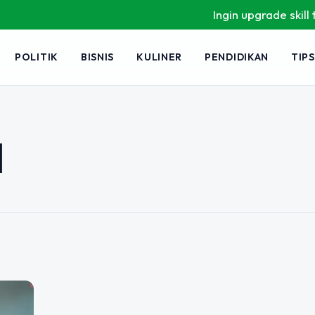
Ingin upgrade skill tan
POLITIK
BISNIS
KULINER
PENDIDIKAN
TIPS
lan Online dengan
i TikTok & Shopee
I
ecara online bukan lagi sekadar
ing efektif adalah melalui produk