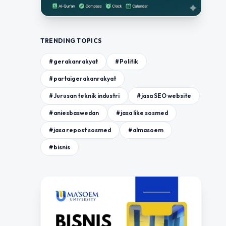
TRENDING TOPICS
#gerakanrakyat
#Politik
#partaigerakanrakyat
#Jurusan teknik industri
#jasa SEO website
#aniesbaswedan
#jasa like sosmed
#jasa repost sosmed
#almasoem
#bisnis