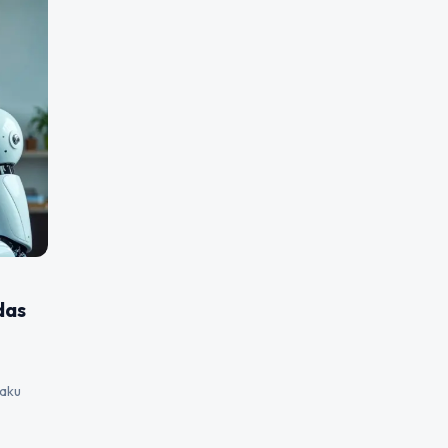
das
laku