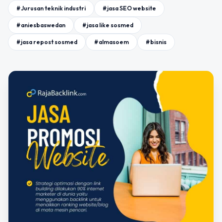
#Jurusan teknik industri
#jasa SEO website
#aniesbaswedan
#jasa like sosmed
#jasa repost sosmed
#almasoem
#bisnis