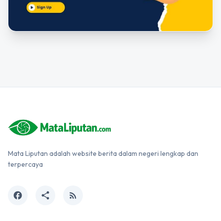
Mata Liputan adalah website berita dalam negeri lengkap dan
terpercaya
facebook
share
rss_feed