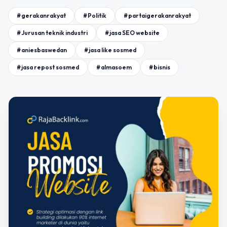
#gerakanrakyat
#Politik
#partaigerakanrakyat
#Jurusan teknik industri
#jasa SEO website
#aniesbaswedan
#jasa like sosmed
#jasa repost sosmed
#almasoem
#bisnis