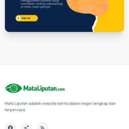
Mata Liputan adalah website berita dalam negeri lengkap dan
terpercaya
facebook
share
rss_feed