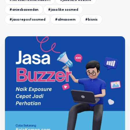
#aniesbaswedan
#jasa like sosmed
#jasa repost sosmed
#almasoem
#bisnis