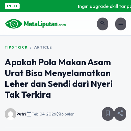
Ingin upgrade skill tanpa 
INFO
search
menu
TIPS TRICK
/
ARTICLE
Apakah Pola Makan Asam
Urat Bisa Menyelamatkan
Leher dan Sendi dari Nyeri
Tak Terkira
bookmark_border
share
Putri
calendar_today
Feb 04, 2026
schedule
6 bulan