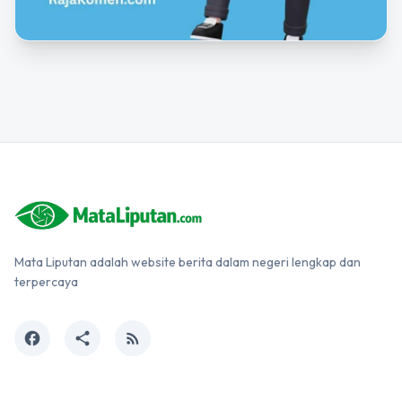
Mata Liputan adalah website berita dalam negeri lengkap dan
terpercaya
facebook
share
rss_feed