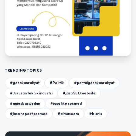
TRENDING TOPICS
#gerakanrakyat
#Politik
#partaigerakanrakyat
#Jurusan teknik industri
#jasa SEO website
#aniesbaswedan
#jasa like sosmed
#jasa repost sosmed
#almasoem
#bisnis