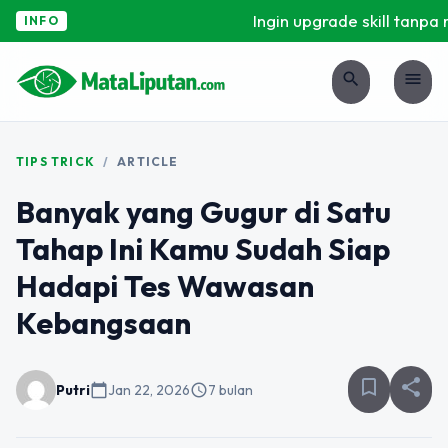
Ingin upgrade skill tanpa ri
INFO
search
menu
TIPS TRICK
/
ARTICLE
Banyak yang Gugur di Satu
Tahap Ini Kamu Sudah Siap
Hadapi Tes Wawasan
Kebangsaan
bookmark_border
share
Putri
calendar_today
Jan 22, 2026
schedule
7 bulan