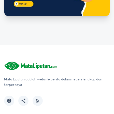
Mata Liputan adalah website berita dalam negeri lengkap dan
terpercaya
facebook
share
rss_feed