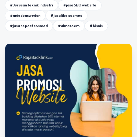
#Jurusan teknik industri
#jasa SEO website
#aniesbaswedan
#jasa like sosmed
#jasa repost sosmed
#almasoem
#bisnis