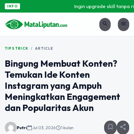
Ingin upgrade skill tanpa ri
INFO
search
menu
TIPS TRICK
/
ARTICLE
Bingung Membuat Konten?
Temukan Ide Konten
Instagram yang Ampuh
Meningkatkan Engagement
dan Popularitas Akun
bookmark_border
share
Putri
calendar_today
Jul 03, 2026
schedule
1 bulan