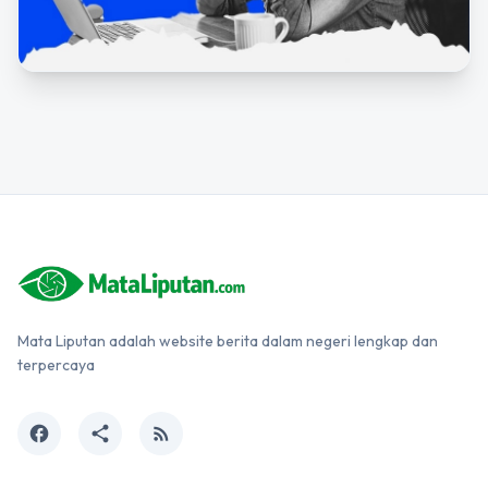
Mata Liputan adalah website berita dalam negeri lengkap dan
terpercaya
facebook
share
rss_feed