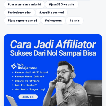
#Jurusan teknik industri
#jasa SEO website
#aniesbaswedan
#jasa like sosmed
#jasa repost sosmed
#almasoem
#bisnis