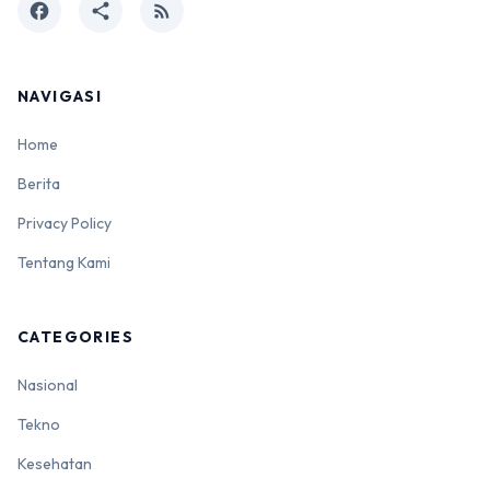
facebook
share
rss_feed
NAVIGASI
Home
Berita
Privacy Policy
Tentang Kami
CATEGORIES
Nasional
Tekno
Kesehatan