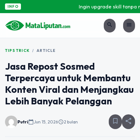
Ingin upgrade skill tanpa rib
INFO
search
menu
TIPS TRICK
/
ARTICLE
Jasa Repost Sosmed
Terpercaya untuk Membantu
Konten Viral dan Menjangkau
Lebih Banyak Pelanggan
bookmark_border
share
Putri
calendar_today
Jun 15, 2026
schedule
2 bulan