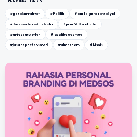
TRENDING TOPICS
#gerakanrakyat
#Politik
#partaigerakanrakyat
#Jurusan teknik industri
#jasa SEO website
#aniesbaswedan
#jasa like sosmed
#jasa repost sosmed
#almasoem
#bisnis