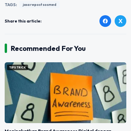
TAGS:
jasa repost sosmed
X
facebook
Share this article:
Recommended For You
TIPS TRICK