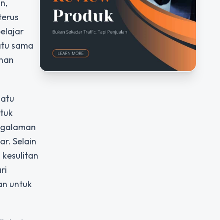
n,
terus
elajar
atu sama
anan
satu
ntuk
engalaman
r. Selain
kesulitan
ri
an untuk