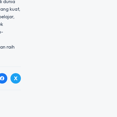
i dunia
ang kuat,
elajar,
uk
n-
an raih
X
facebook