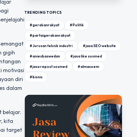
lajar
bagi
TRENDING TOPICS
enjelajahi
#gerakanrakyat
#Politik
#partaigerakanrakyat
 semangat
#Jurusan teknik industri
#jasa SEO website
n gigih
#aniesbaswedan
#jasa like sosmed
intangan
#jasa repost sosmed
#almasoem
i motivasi
#bisnis
yaan diri
ses dalam
belajar.
, kita
ai target