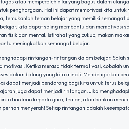
an tugas atau memperoleh nilai yang bagus dalam ulanga
ntuk penghargaan. Hal ini dapat memotivasi kita untuk 
ya, temukanlah teman belajar yang memiliki semangat b
elajar, kita dapat saling membantu dan memotivasi s
atan fisik dan mental. Istirahat yang cukup, makan mak
bantu meningkatkan semangat belajar.
enghadapi rintangan-rintangan dalam belajar. Salah 
 motivasi. Ketika merasa tidak termotivasi, cobalah u
sukses dalam bidang yang kita minati. Mendengarkan p
 dapat menjadi pendorong bagi kita untuk terus belaja
jaran juga dapat menjadi rintangan. Jika menghadapi 
inta bantuan kepada guru, teman, atau bahkan menca
gan pernah menyerah! Setiap rintangan adalah kesempat