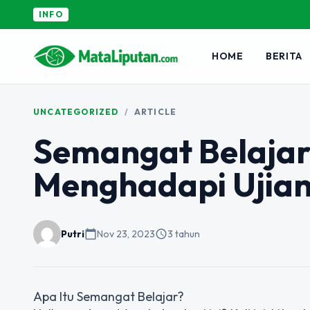
INFO
HOME
BERITA
UNCATEGORIZED
/
ARTICLE
Semangat Belajar
Menghadapi Ujia
Putri
calendar_today
Nov 23, 2023
schedule
3 tahun
Apa Itu Semangat Belajar?