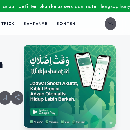
a ribet? Temukan kelas seru dan materi lengkap hanya di Yuk
search
 TRICK
KAMPANYE
KONTEN
m
bookmark_border
share