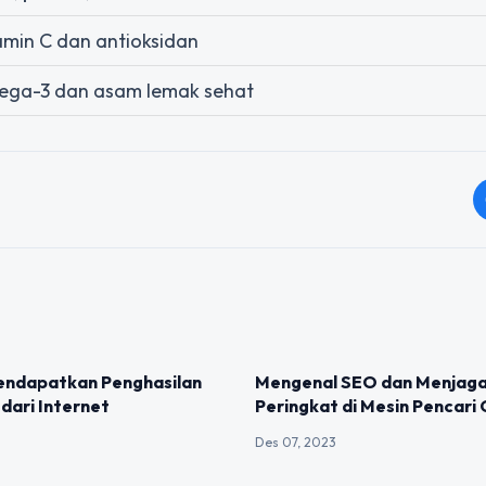
amin C dan antioksidan
ega-3 dan asam lemak sehat
IZED
UNCATEGORIZED
Mendapatkan Penghasilan
Mengenal SEO dan Menjag
dari Internet
Peringkat di Mesin Pencari
Des 07, 2023