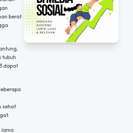
ngan
han berat
ngga
antung,
i tubuh
-3 dapat
 Beberapa
n sehat
gat.
n lama