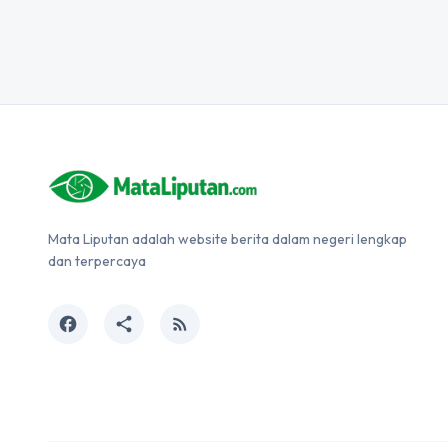
Mata Liputan adalah website berita dalam negeri lengkap
dan terpercaya
facebook
share
rss_feed