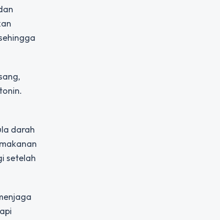
 dan
kan
 sehingga
sang,
tonin.
ula darah
i makanan
i setelah
 menjaga
api