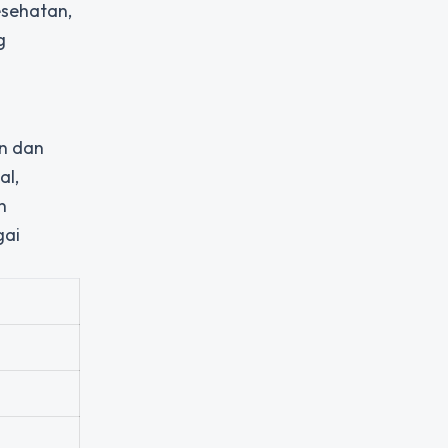
esehatan,
g
n dan
al,
n
gai