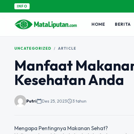
INFO
HOME
BERITA
UNCATEGORIZED
/
ARTICLE
Manfaat Makanan
Kesehatan Anda
Putri
calendar_today
Des 25, 2023
schedule
3 tahun
Mengapa Pentingnya Makanan Sehat?