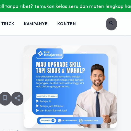
a ribet? Temukan kelas seru dan materi lengkap hanya di Yuk
search
 TRICK
KAMPANYE
KONTEN
bookmark_border
share