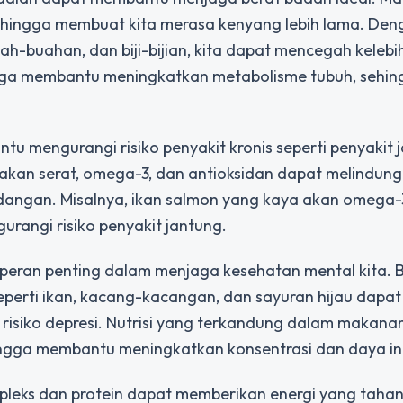
sehingga membuat kita merasa kenyang lebih lama. De
h-buahan, dan biji-bijian, kita dapat mencegah kelebi
 juga membantu meningkatkan metabolisme tubuh, sehi
mengurangi risiko penyakit kronis seperti penyakit j
akan serat, omega-3, dan antioksidan dapat melindung
radangan. Misalnya, ikan salmon yang kaya akan omega
angi risiko penyakit jantung.
rperan penting dalam menjaga kesehatan mental kita.
perti ikan, kacang-kacangan, dan sayuran hijau dapat
siko depresi. Nutrisi yang terkandung dalam makana
hingga membantu meningkatkan konsentrasi dan daya in
leks dan protein dapat memberikan energi yang taha