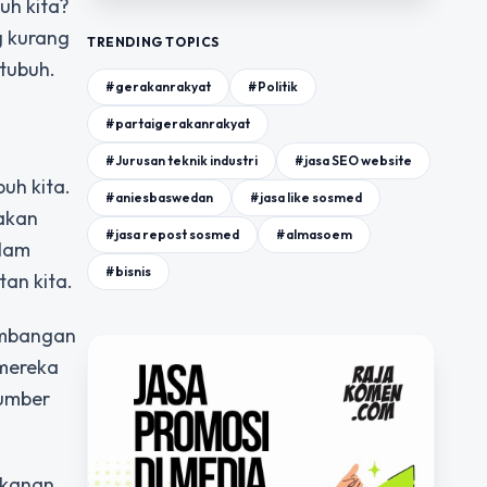
uh kita?
g kurang
TRENDING TOPICS
 tubuh.
#gerakanrakyat
#Politik
#partaigerakanrakyat
#Jurusan teknik industri
#jasa SEO website
uh kita.
#aniesbaswedan
#jasa like sosmed
akan
#jasa repost sosmed
#almasoem
alam
#bisnis
an kita.
embangan
 mereka
sumber
akanan