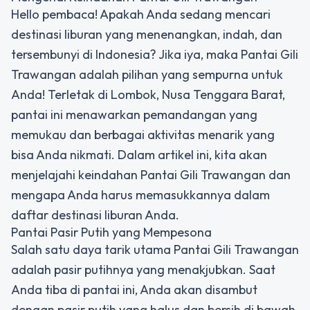
Hello pembaca! Apakah Anda sedang mencari
destinasi liburan yang menenangkan, indah, dan
tersembunyi di Indonesia? Jika iya, maka Pantai Gili
Trawangan adalah pilihan yang sempurna untuk
Anda! Terletak di Lombok, Nusa Tenggara Barat,
pantai ini menawarkan pemandangan yang
memukau dan berbagai aktivitas menarik yang
bisa Anda nikmati. Dalam artikel ini, kita akan
menjelajahi keindahan Pantai Gili Trawangan dan
mengapa Anda harus memasukkannya dalam
daftar destinasi liburan Anda.
Pantai Pasir Putih yang Mempesona
Salah satu daya tarik utama Pantai Gili Trawangan
adalah pasir putihnya yang menakjubkan. Saat
Anda tiba di pantai ini, Anda akan disambut
dengan pasir putih yang halus dan bersih di bawah