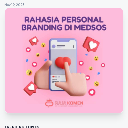
Nov 19, 2023
TRENDING TOPICS