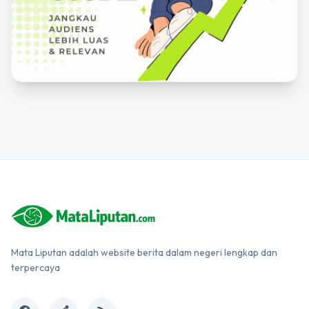
Mata Liputan adalah website berita dalam negeri lengkap dan
terpercaya