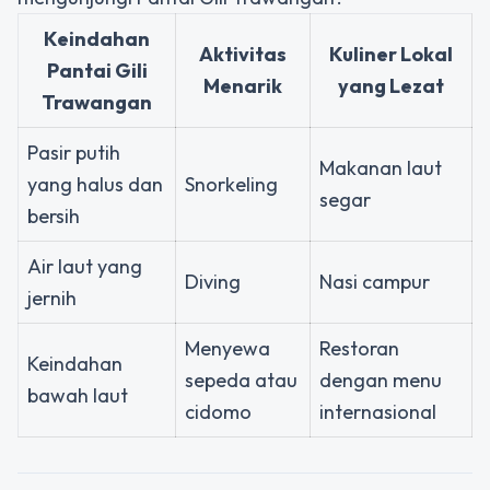
Keindahan
Aktivitas
Kuliner Lokal
Pantai Gili
Menarik
yang Lezat
Trawangan
Pasir putih
Makanan laut
yang halus dan
Snorkeling
segar
bersih
Air laut yang
Diving
Nasi campur
jernih
Menyewa
Restoran
Keindahan
sepeda atau
dengan menu
bawah laut
cidomo
internasional