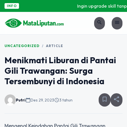
Ingin upgrade skill tanp
INFO
search
menu
UNCATEGORIZED
/
ARTICLE
Menikmati Liburan di Pantai
Gili Trawangan: Surga
Tersembunyi di Indonesia
bookmark_border
share
Putri
calendar_today
Des 29, 2023
schedule
3 tahun
Mengenal Keindahan Pantai Gili Trawangan