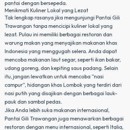
pantai dengan bersepeda.
Menikmati Kuliner Lokal yang Lezat
Tak lengkap rasanya jika mengunjungi Pantai Gili
Trawangan tanpa mencicipi kuliner lokal yang
lezat. Pulau ini memiliki berbagai restoran dan
warung makan yang menyajikan makanan khas
Indonesia yang menggugah selera. Anda dapat
mencoba makanan laut segar, seperti ikan bakar,
udang goreng, dan kepiting saus padang. Selain
itu, jangan lewatkan untuk mencoba “nasi
campur”, hidangan khas Lombok yang terdiri dari
nasi putih yang disajikan dengan berbagai lauk-
pauk dan sambal pedas.
Jika Anda lebih suka makanan internasional,
Pantai Gili Trawangan juga menawarkan berbagai
restoran dengan menu internasional, seperti Italia,