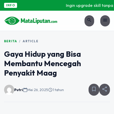
Ingin upgrade skill tanpa r
INFO
search
menu
BERITA
/
ARTICLE
Gaya Hidup yang Bisa
Membantu Mencegah
Penyakit Maag
bookmark_border
share
Putri
calendar_today
Mei 26, 2025
schedule
1 tahun