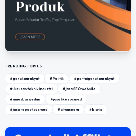
TRENDING TOPICS
#gerakanrakyat
#Politik
#partaigerakanrakyat
#Jurusan teknik industri
#jasa SEO website
#aniesbaswedan
#jasa like sosmed
#jasa repost sosmed
#almasoem
#bisnis