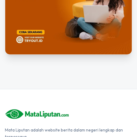
Mata Liputan adalah website berita dalam negeri lengkap dan
terpercaya