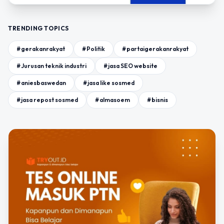
TRENDING TOPICS
#gerakanrakyat
#Politik
#partaigerakanrakyat
#Jurusan teknik industri
#jasa SEO website
#aniesbaswedan
#jasa like sosmed
#jasa repost sosmed
#almasoem
#bisnis