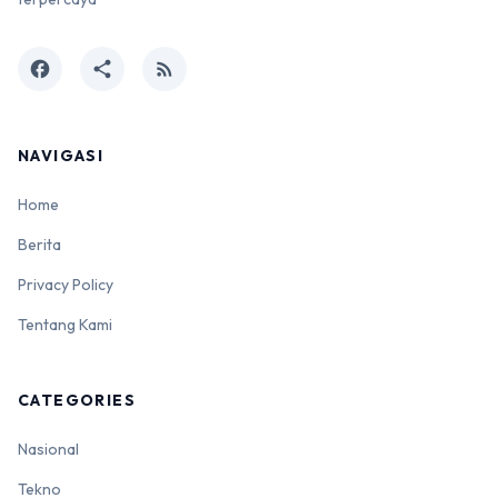
facebook
share
rss_feed
NAVIGASI
Home
Berita
Privacy Policy
Tentang Kami
CATEGORIES
Nasional
Tekno