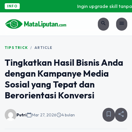
Ingin upgrade skill tanpa r
INFO
search
menu
TIPS TRICK
/
ARTICLE
Tingkatkan Hasil Bisnis Anda
dengan Kampanye Media
Sosial yang Tepat dan
Berorientasi Konversi
bookmark_border
share
Putri
calendar_today
Mar 27, 2026
schedule
4 bulan