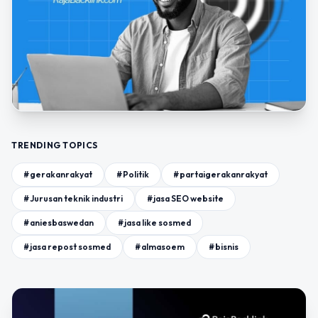
TRENDING TOPICS
#gerakanrakyat
#Politik
#partaigerakanrakyat
#Jurusan teknik industri
#jasa SEO website
#aniesbaswedan
#jasa like sosmed
#jasa repost sosmed
#almasoem
#bisnis