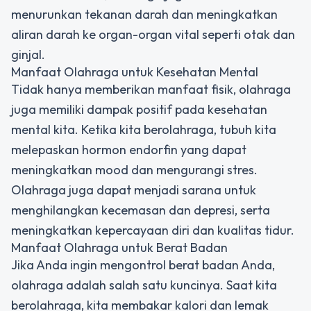
menurunkan tekanan darah dan meningkatkan
aliran darah ke organ-organ vital seperti otak dan
ginjal.
Manfaat Olahraga untuk Kesehatan Mental
Tidak hanya memberikan manfaat fisik, olahraga
juga memiliki dampak positif pada kesehatan
mental kita. Ketika kita berolahraga, tubuh kita
melepaskan hormon endorfin yang dapat
meningkatkan mood dan mengurangi stres.
Olahraga juga dapat menjadi sarana untuk
menghilangkan kecemasan dan depresi, serta
meningkatkan kepercayaan diri dan kualitas tidur.
Manfaat Olahraga untuk Berat Badan
Jika Anda ingin mengontrol berat badan Anda,
olahraga adalah salah satu kuncinya. Saat kita
berolahraga, kita membakar kalori dan lemak