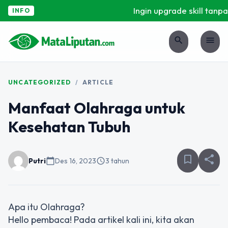
Ingin upgrade skill tanpa 
INFO
search
menu
UNCATEGORIZED
/
ARTICLE
Manfaat Olahraga untuk
Kesehatan Tubuh
bookmark_border
share
Putri
calendar_today
Des 16, 2023
schedule
3 tahun
Apa itu Olahraga?
Hello pembaca! Pada artikel kali ini, kita akan