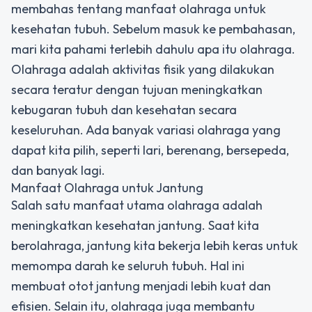
membahas tentang manfaat olahraga untuk
kesehatan tubuh. Sebelum masuk ke pembahasan,
mari kita pahami terlebih dahulu apa itu olahraga.
Olahraga adalah aktivitas fisik yang dilakukan
secara teratur dengan tujuan meningkatkan
kebugaran tubuh dan kesehatan secara
keseluruhan. Ada banyak variasi olahraga yang
dapat kita pilih, seperti lari, berenang, bersepeda,
dan banyak lagi.
Manfaat Olahraga untuk Jantung
Salah satu manfaat utama olahraga adalah
meningkatkan kesehatan jantung. Saat kita
berolahraga, jantung kita bekerja lebih keras untuk
memompa darah ke seluruh tubuh. Hal ini
membuat otot jantung menjadi lebih kuat dan
efisien. Selain itu, olahraga juga membantu