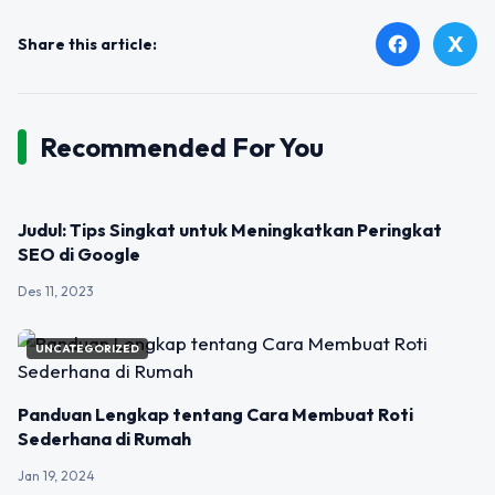
X
facebook
Share this article:
Recommended For You
UNCATEGORIZED
Judul: Tips Singkat untuk Meningkatkan Peringkat
SEO di Google
Des 11, 2023
UNCATEGORIZED
Panduan Lengkap tentang Cara Membuat Roti
Sederhana di Rumah
Jan 19, 2024