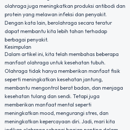
olahraga juga meningkatkan produksi antibodi dan
protein yang melawan infeksi dan penyakit.
Dengan kata lain, berolahraga secara teratur
dapat membantu kita lebih tahan terhadap
berbagai penyakit.
Kesimpulan
Dalam artikel ini, kita telah membahas beberapa
manfaat olahraga untuk kesehatan tubuh.
Olahraga tidak hanya memberikan manfaat fisik
seperti meningkatkan kesehatan jantung,
membantu mengontrol berat badan, dan menjaga
kesehatan tulang dan sendi. Tetapi juga
memberikan manfaat mental seperti
meningkatkan mood, mengurangi stres, dan
meningkatkan kepercayaan diri. Jadi, mari kita
jadikan olahraga sebagai bagian penting dalam